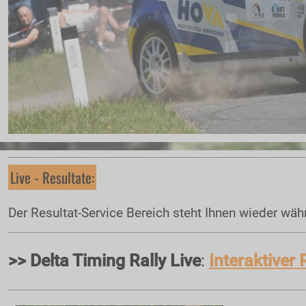
Nennung
Nennliste
Zeitplan
Streckenplan
Programmheft / Tickets
Rallyeshop
Zimmernachweis
Kontakt
Live - Resultate:
ZUSEHER
Der Resultat-Service Bereich steht Ihnen wieder wäh
Zuseherinformationen
Programmheft / Tickets
>>
Delta Timing Rally Live
:
Interaktiver 
Rallyeshop
Nennliste