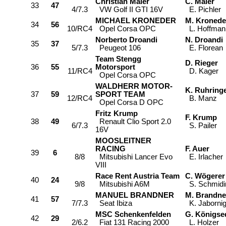
Christian Maier
C. Maier
33
47
4/7.3
VW Golf II GTI 16V
E. Pichler
MICHAEL KRONEDER
M. Kronede
34
56
10/RC4
Opel Corsa OPC
L. Hoffman
Norberto Droandi
N. Droandi
35
37
5/7.3
Peugeot 106
E. Florean
Team Stengg
D. Rieger
36
55
Motorsport
11/RC4
D. Kager
Opel Corsa OPC
WALDHERR MOTOR-
K. Ruhring
37
59
SPORT TEAM
12/RC4
B. Manz
Opel Corsa D OPC
Fritz Krump
F. Krump
38
49
Renault Clio Sport 2.0
6/7.3
S. Pailer
16V
MOOSLEITNER
RACING
F. Auer
39
6
8/8
Mitsubishi Lancer Evo
E. Irlacher
VIII
Race Rent Austria Team
C. Wögerer
40
24
9/8
Mitsubishi A6M
S. Schmidi
MANUEL BRANDNER
M. Brandne
41
57
7/7.3
Seat Ibiza
K. Jaborni
MSC Schenkenfelden
G. Königse
42
29
2/6.2
Fiat 131 Racing 2000
L. Holzer