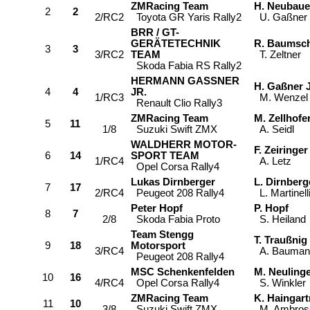
ZMRacing Team
H. Neubaue
2
2
2/RC2
Toyota GR Yaris Rally2
U. Gaßner
BRR / GT-
GERÄTETECHNIK
R. Baumsch
3
3
3/RC2
TEAM
T. Zeltner
Skoda Fabia RS Rally2
HERMANN GASSNER
H. Gaßner J
4
4
JR.
1/RC3
M. Wenzel
Renault Clio Rally3
ZMRacing Team
M. Zellhofe
5
11
1/8
Suzuki Swift ZMX
A. Seidl
WALDHERR MOTOR-
F. Zeiringer
6
14
SPORT TEAM
1/RC4
A. Letz
Opel Corsa Rally4
Lukas Dirnberger
L. Dirnberg
7
17
2/RC4
Peugeot 208 Rally4
L. Martinell
Peter Hopf
P. Hopf
8
7
2/8
Skoda Fabia Proto
S. Heiland
Team Stengg
T. Traußnig
9
18
Motorsport
3/RC4
A. Bauman
Peugeot 208 Rally4
MSC Schenkenfelden
M. Neuling
10
16
4/RC4
Opel Corsa Rally4
S. Winkler
ZMRacing Team
K. Haingart
11
10
3/8
Suzuki Swift ZMX
M. Ambros