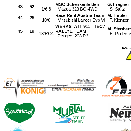
MSC Schenkenfelden
G. Fragner
43
52
1/6.6
Mazda 323 BG-4WD
S. Stütz
Race Rent Austria Team
M. Hübler
44
25
10/8
Mitsubishi Lancer Evo VI
T. Kienzer
WERKSTATT 911 - TEC7
M. Stenber
45
19
RALLYE TEAM
13/RC4
E. Pederse
Peugeot 208 R2
Präsen