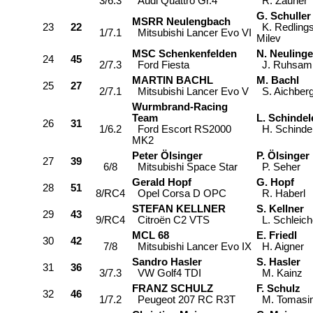
3/6.3
Audi Quattro Gr.4
R. Zauner
G. Schuller
MSRR Neulengbach
23
22
K. Redlings
1/7.1
Mitsubishi Lancer Evo VI
Milev
MSC Schenkenfelden
N. Neulinge
24
45
2/7.3
Ford Fiesta
J. Ruhsam
MARTIN BACHL
M. Bachl
25
27
2/7.1
Mitsubishi Lancer Evo V
S. Aichber
Wurmbrand-Racing
Team
L. Schinde
26
31
1/6.2
Ford Escort RS2000
H. Schinde
MK2
Peter Ölsinger
P. Ölsinger
27
39
6/8
Mitsubishi Space Star
P. Seher
Gerald Hopf
G. Hopf
28
51
8/RC4
Opel Corsa D OPC
R. Haberl
STEFAN KELLNER
S. Kellner
29
43
9/RC4
Citroën C2 VTS
L. Schleich
MCL 68
E. Friedl
30
42
7/8
Mitsubishi Lancer Evo IX
H. Aigner
Sandro Hasler
S. Hasler
31
36
3/7.3
VW Golf4 TDI
M. Kainz
FRANZ SCHULZ
F. Schulz
32
46
1/7.2
Peugeot 207 RC R3T
M. Tomasin