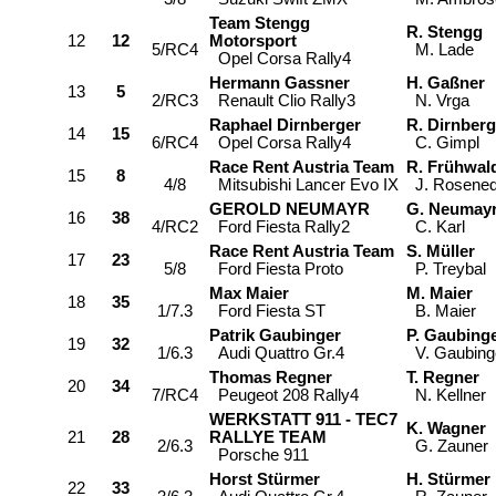
Team Stengg
R. Stengg
12
12
Motorsport
5/RC4
M. Lade
Opel Corsa Rally4
Hermann Gassner
H. Gaßner
13
5
2/RC3
Renault Clio Rally3
N. Vrga
Raphael Dirnberger
R. Dirnberg
14
15
6/RC4
Opel Corsa Rally4
C. Gimpl
Race Rent Austria Team
R. Frühwal
15
8
4/8
Mitsubishi Lancer Evo IX
J. Rosened
GEROLD NEUMAYR
G. Neumay
16
38
4/RC2
Ford Fiesta Rally2
C. Karl
Race Rent Austria Team
S. Müller
17
23
5/8
Ford Fiesta Proto
P. Treybal
Max Maier
M. Maier
18
35
1/7.3
Ford Fiesta ST
B. Maier
Patrik Gaubinger
P. Gaubing
19
32
1/6.3
Audi Quattro Gr.4
V. Gaubing
Thomas Regner
T. Regner
20
34
7/RC4
Peugeot 208 Rally4
N. Kellner
WERKSTATT 911 - TEC7
K. Wagner
21
28
RALLYE TEAM
2/6.3
G. Zauner
Porsche 911
Horst Stürmer
H. Stürmer
22
33