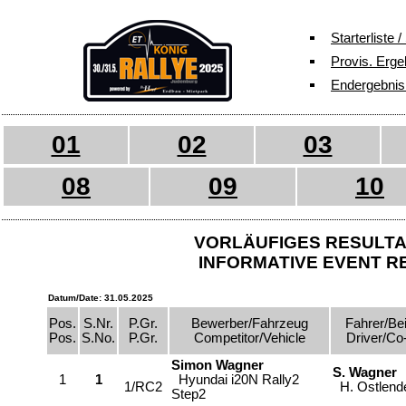
Starterliste /
Provis. Erge
Endergebnis /
01
02
03
08
09
10
VORLÄUFIGES RESULTA
INFORMATIVE EVENT R
Datum/Date: 31.05.2025
Pos.
S.Nr.
P.Gr.
Bewerber/Fahrzeug
Fahrer/Bei
Pos.
S.No.
P.Gr.
Competitor/Vehicle
Driver/Co-
Simon Wagner
S. Wagner
1
1
Hyundai i20N Rally2
1/RC2
H. Ostlend
Step2